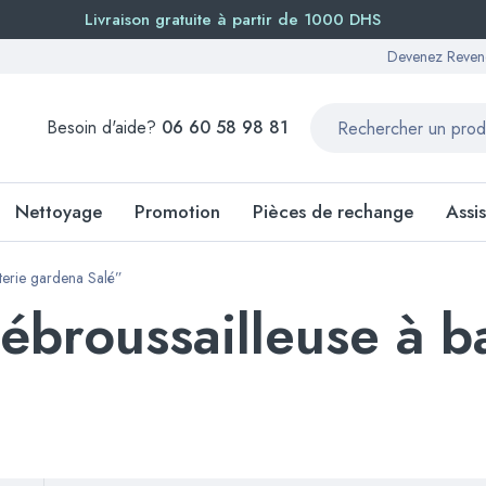
Livraison gratuite à partir de 1000 DHS
Devenez Reven
Besoin d'aide?
06 60 58 98 81
Nettoyage
Promotion
Pièces de rechange
Assi
tterie gardena Salé”
broussailleuse à b