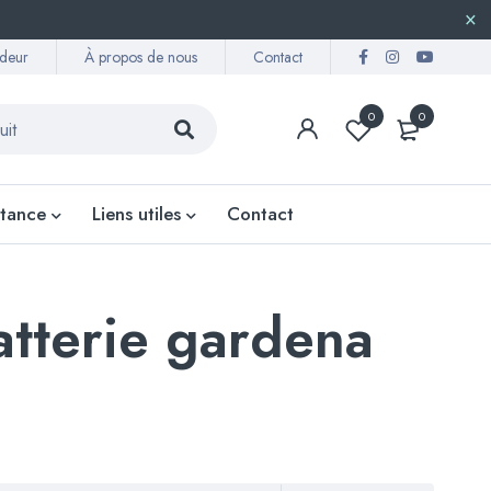
deur
À propos de nous
Contact
0
0
stance
Liens utiles
Contact
atterie gardena