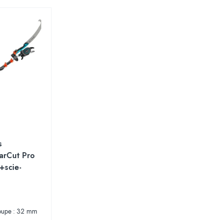
s
arCut Pro
+scie-
oupe : 32 mm