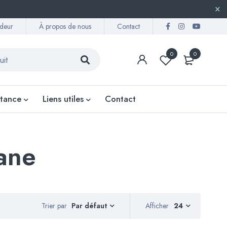
deur
À propos de nous
Contact
0
0
stance
Liens utiles
Contact
ane
Trier par
Afficher
24
Par défaut