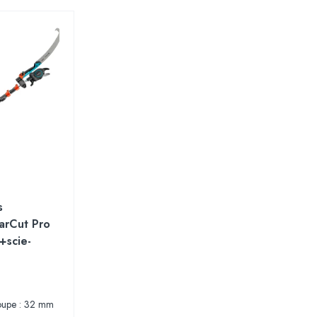
s
arCut Pro
+scie-
oupe : 32 mm