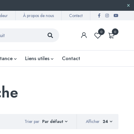
deur
À propos de nous
Contact
0
0
stance
Liens utiles
Contact
che
Trier par
Afficher
24
Par défaut