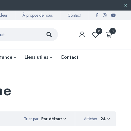
deur
À propos de nous
Contact
0
0
stance
Liens utiles
Contact
ne
Trier par
Afficher
24
Par défaut