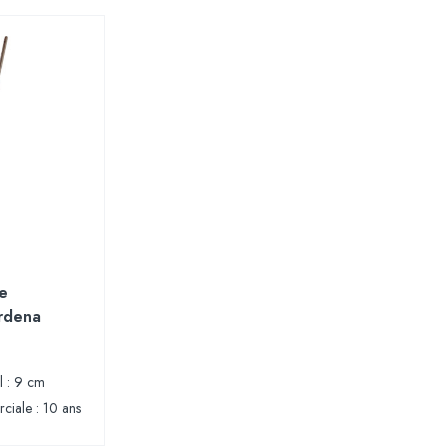
e
rdena
l : 9 cm
ciale : 10 ans