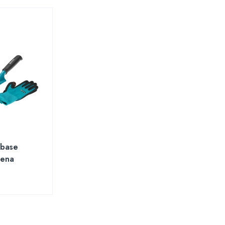
 base
dena