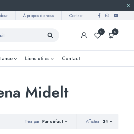
deur
À propos de nous
Contact
0
0
stance
Liens utiles
Contact
ena Midelt
Trier par
Afficher
24
Par défaut