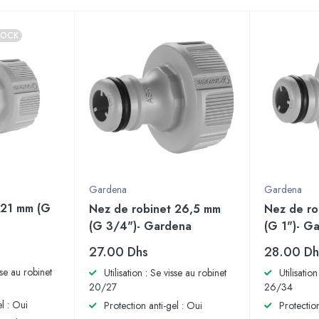
TOCK
Gardena
Gardena
 21 mm (G
Nez de robinet 26,5 mm
Nez de ro
(G 3/4")- Gardena
(G 1")- G
27.00
Dhs
28.00
Dh
isse au robinet
Utilisation : Se visse au robinet
Utilisatio
20/27
26/34
el : Oui
Protection anti-gel : Oui
Protection