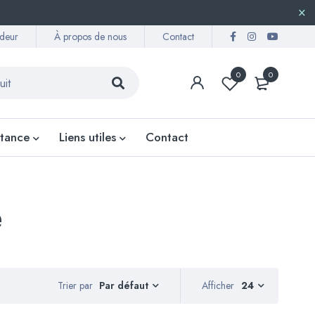
deur
À propos de nous
Contact
0
0
stance
Liens utiles
Contact
e
Trier par
Afficher
24
Par défaut