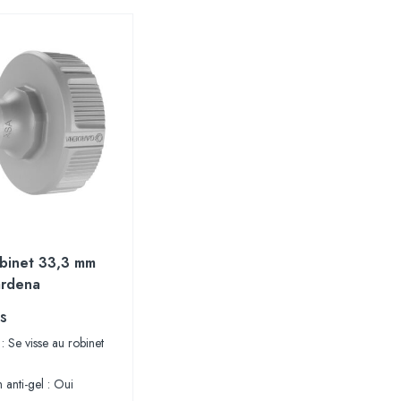
binet 33,3 mm
ardena
s
n : Se visse au robinet
 anti-gel : Oui