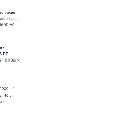
zon
8 PE
 1000m²-
0-1000 m²
e : 46 cm
e :