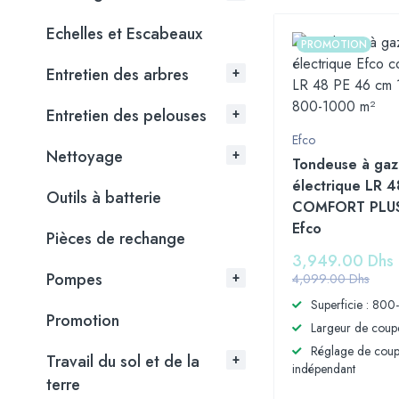
Echelles et Escabeaux
PROMOTION
Entretien des arbres
Entretien des pelouses
Efco
Nettoyage
Tondeuse à ga
électrique LR 4
Outils à batterie
COMFORT PLUS
Efco
Pièces de rechange
3,949.00
Dhs
Pompes
4,099.00
Dhs
Superficie : 80
Promotion
Largeur de coup
Réglage de coup
Travail du sol et de la
indépendant
terre