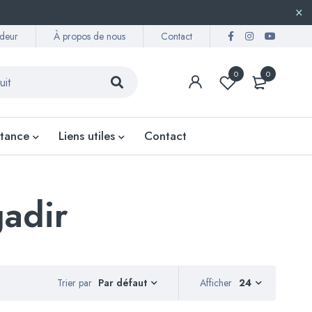
deur
À propos de nous
Contact
0
0
stance
Liens utiles
Contact
gadir
Trier par
Afficher
24
Par défaut