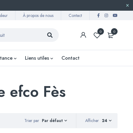
deur
À propos de nous
Contact
0
0
stance
Liens utiles
Contact
 efco Fès
Trier par
Afficher
24
Par défaut