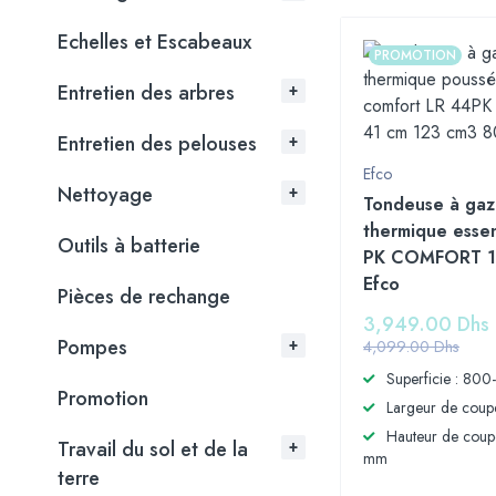
Echelles et Escabeaux
PROMOTION
Entretien des arbres
Entretien des pelouses
Efco
Nettoyage
Tondeuse à ga
thermique esse
Outils à batterie
PK COMFORT 1
Efco
Pièces de rechange
3,949.00
Dhs
Pompes
4,099.00
Dhs
Superficie : 80
Promotion
Largeur de coup
Hauteur de coup
Travail du sol et de la
mm
terre