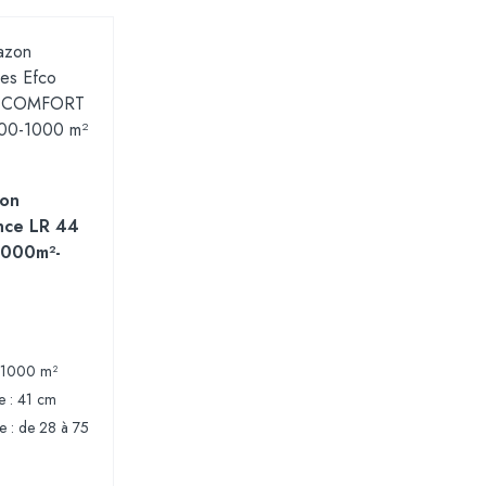
zon
nce LR 44
000m²-
0-1000 m²
e : 41 cm
e : de 28 à 75