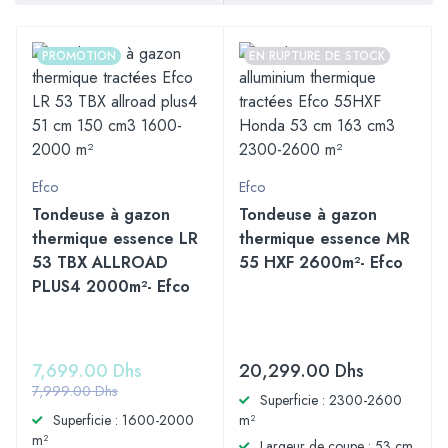
PROMOTION
EN RUPTURE DE STOCK
Efco
Efco
Tondeuse à gazon
Tondeuse à gazon
thermique essence LR
thermique essence MR
53 TBX ALLROAD
55 HXF 2600m²- Efco
PLUS4 2000m²- Efco
7,699.00
Dhs
20,299.00
Dhs
7,999.00
Dhs
Superficie : 2300-2600
Superficie : 1600-2000
m²
m²
Largeur de coupe : 53 cm