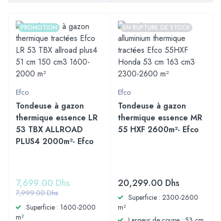
PROMOTION
EN RUPTURE DE STOCK
Efco
Efco
Tondeuse à gazon
Tondeuse à gazon
thermique essence LR
thermique essence MR
53 TBX ALLROAD
55 HXF 2600m²- Efco
PLUS4 2000m²- Efco
7,699.00
Dhs
20,299.00
Dhs
7,999.00
Dhs
Superficie : 2300-2600
Superficie : 1600-2000
m²
m²
Largeur de coupe : 53 cm