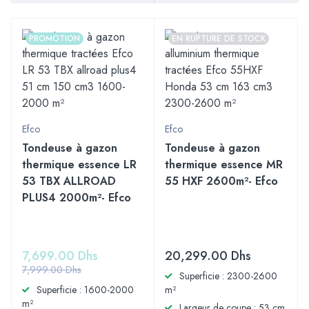
PROMOTION
EN RUPTURE DE STOCK
Efco
Efco
Tondeuse à gazon
Tondeuse à gazon
thermique essence LR
thermique essence MR
53 TBX ALLROAD
55 HXF 2600m²- Efco
PLUS4 2000m²- Efco
7,699.00
Dhs
20,299.00
Dhs
7,999.00
Dhs
Superficie : 2300-2600
Superficie : 1600-2000
m²
m²
Largeur de coupe : 53 cm