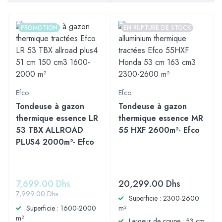
PROMOTION
EN RUPTURE DE STOCK
Efco
Efco
Tondeuse à gazon
Tondeuse à gazon
thermique essence LR
thermique essence MR
53 TBX ALLROAD
55 HXF 2600m²- Efco
PLUS4 2000m²- Efco
7,699.00
Dhs
20,299.00
Dhs
7,999.00
Dhs
Superficie : 2300-2600
Superficie : 1600-2000
m²
m²
Largeur de coupe : 53 cm