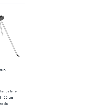
eur-
hes de terre
il : 50 cm
ciale