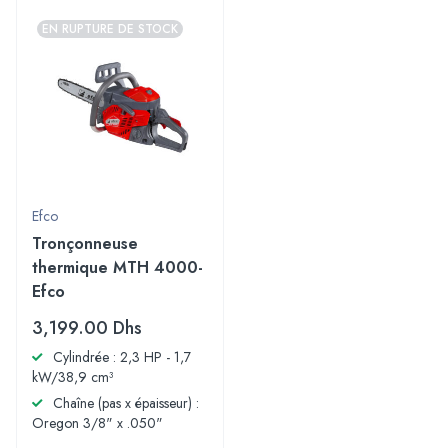
EN RUPTURE DE STOCK
Efco
Tronçonneuse
thermique MTH 4000-
Efco
3,199.00
Dhs
Cylindrée : 2,3 HP - 1,7
kW/38,9 cm³
Chaîne (pas x épaisseur) :
Oregon 3/8" x .050"