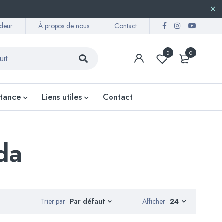
deur
À propos de nous
Contact
0
0
stance
Liens utiles
Contact
da
Trier par
Afficher
24
Par défaut