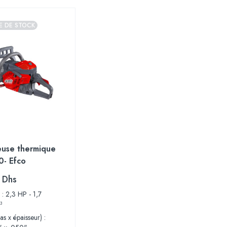
E DE STOCK
use thermique
- Efco
0
Dhs
 : 2,3 HP - 1,7
³
as x épaisseur) :