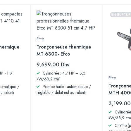
EN RUPTUR
Efco
hermique
Tronçonneuse thermique
MT 6300- Efco
9,699.00
Dhs
HP - 1,9
Cylindrée : 4,7 HP – 3,5
Efco
kW/63,2 cm³
Tronçonne
tomatique /
Pompe huile : automatique /
u ralenti
réglable / débit nul au ralenti
MTH 4000
3,199.0
Cylindrée
kW/38,9 cm
Chaîne (p