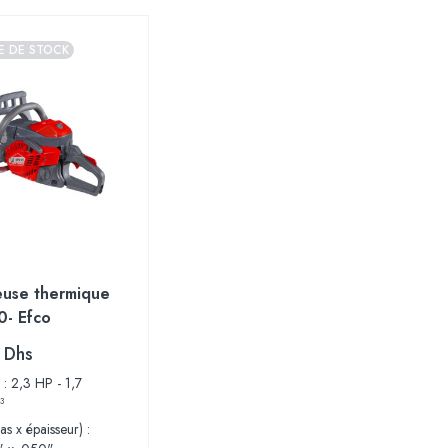
E DE STOCK
use thermique
- Efco
0
Dhs
 : 2,3 HP - 1,7
³
as x épaisseur) :