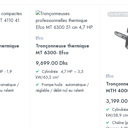
EN RUPTUR
Efco
hermique
Tronçonneuse thermique
MT 6300- Efco
9,699.00
Dhs
HP - 1,9
Cylindrée : 4,7 HP – 3,5
Efco
kW/63,2 cm³
Tronçonne
tomatique /
Pompe huile : automatique /
u ralenti
réglable / débit nul au ralenti
MTH 4000
3,199.0
Cylindrée
kW/38,9 cm
Chaîne (p