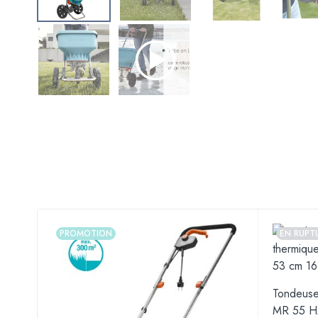
PROMOTION
EN RUPT
Tondeuse
MR 55 H