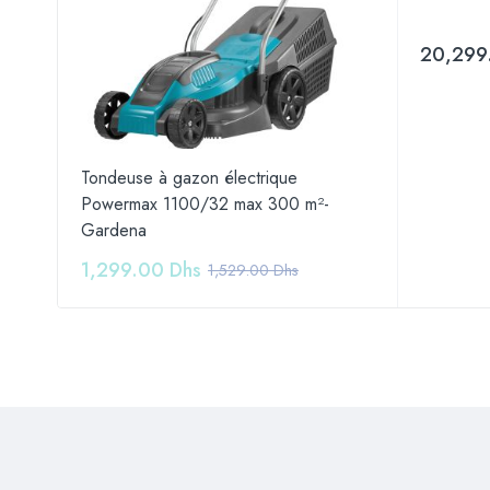
20,299
e
Tondeuse à gazon électrique
me
Powermax 1100/32 max 300 m²-
Gardena
1,299.00
Dhs
1,529.00
Dhs