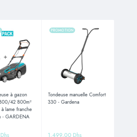
N
PROMOTION
EN RU
use à gazon
Tondeuse manuelle Comfort
Débrous
 1800/42 800m²
330 - Gardena
poigné
r à lame franche
5000 T
em - GARDENA
1,10L 
0
Dhs
1,499.00
Dhs
4,99