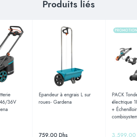
Produits liés
PROMOTIO
terie
Epandeur à engrais L sur
PACK Tonde
 46/36V
roues- Gardena
électrique
dena
+ Échenilloi
combisyst
s
759.00
Dhs
3,599.0