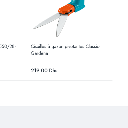
 550/28-
Cisailles à gazon pivotantes Classic-
Tond
Gardena
Gar
219.00
Dhs
1,