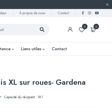
deur
À propos de nous
Contact
0
0
stance
Liens utiles
Contact
is XL sur roues- Gardena
Capacité du récipient : 18 l