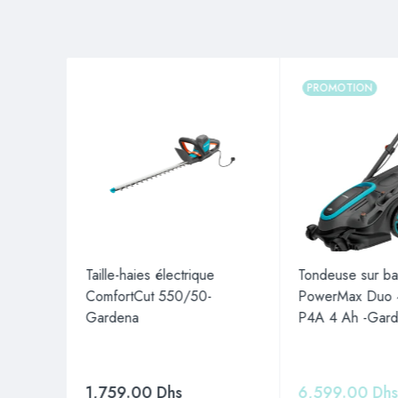
PROMOTION
fil
Taille-haies électrique
Tondeuse sur bat
4A, Kit
ComfortCut 550/50-
PowerMax Duo
ena
Gardena
P4A 4 Ah -Gar
1,759.00
Dhs
6,599.00
Dh