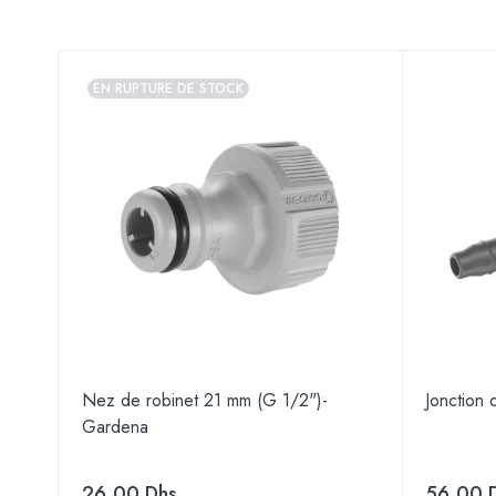
EN RUPTURE DE STOCK
Nez de robinet 21 mm (G 1/2")-
Jonction
Gardena
26.00
Dhs
56.00