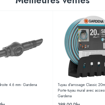
Meilleures ventes
 droite 4.6 mm- Gardena
Tuyau d'arrosage Classic 20
Porte-tuyau mural avec access
Gardena
Dhs
399.00
Dhs