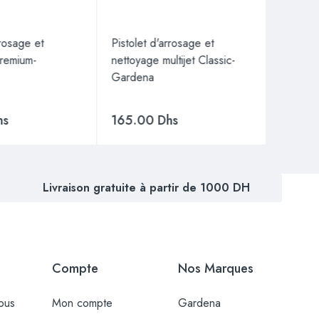
rrosage et
Pistolet d'arrosage et
Pistole
remium-
nettoyage multijet Classic-
nettoya
Gardena
ecoPul
hs
165.00
Dhs
259.
Livraison gratuite à partir de 1000 DH
Compte
Nos Marques
ous
Mon compte
Gardena