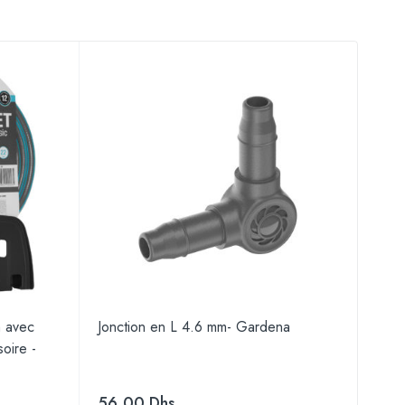
EN
m avec
Jonction en L 4.6 mm- Gardena
Prog
oire -
Gar
56.00
Dhs
69