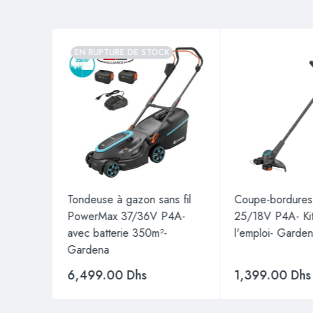
EN RUPTURE DE STOCK
ion
Tondeuse à gazon sans fil
Coupe-bordures
ardena
PowerMax 37/36V P4A-
25/18V P4A- Kit
avec batterie 350m²-
l'emploi- Garde
Gardena
6,499.00
Dhs
1,399.00
Dhs