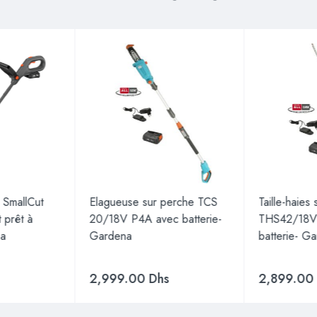
 SmallCut
Elagueuse sur perche TCS
Taille-haies
 prêt à
20/18V P4A avec batterie-
THS42/18V
na
Gardena
batterie- G
2,999.00
Dhs
2,899.0