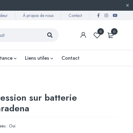
deur
À propos de nous
Contact
0
0
stance
Liens utiles
Contact
ression sur batterie
aradena
veau : Oui