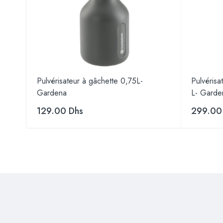
rt
Pulvérisateur à gâchette 0,75L-
Pulvérisa
Gardena
L- Garde
129.00
Dhs
299.0