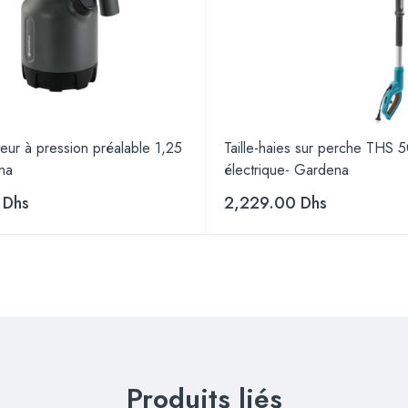
teur à pression préalable 1,25
Taille-haies sur perche THS
na
électrique- Gardena
0
Dhs
2,229.00
Dhs
Produits liés