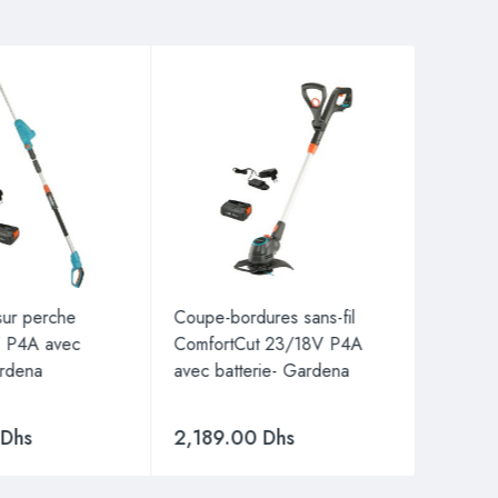
 sur perche
Coupe-bordures sans-fil
Tondeus
 P4A avec
ComfortCut 23/18V P4A
PowerM
ardena
avec batterie- Gardena
avec ba
Garden
0
Dhs
2,189.00
Dhs
4,34