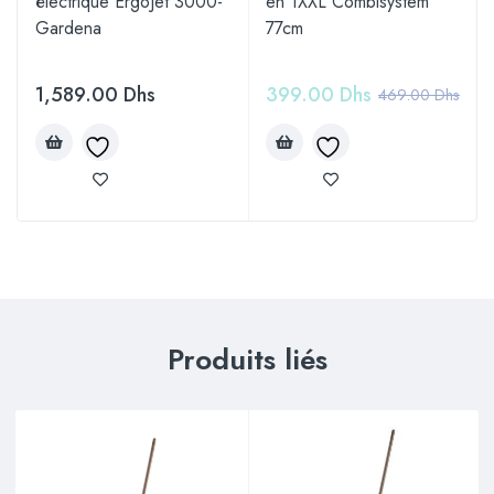
électrique ErgoJet 3000-
en 1XXL Combisystem
Gardena
77cm
1,589.00
Dhs
399.00
Dhs
469.00
Dhs
Produits liés