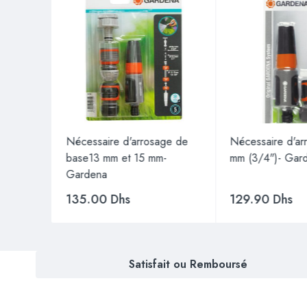
é et
Nécessaire d'arrosage de
Nécessaire d'ar
 33,3 mm
base13 mm et 15 mm-
mm (3/4")- Gar
Gardena
135.00
Dhs
129.90
Dhs
Satisfait ou Remboursé