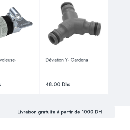
 voleuse-
Déviation Y- Gardena
Régulat
Garden
s
48.00
Dhs
129.
Livraison gratuite à partir de 1000 DH