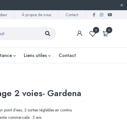
deur
À propos de nous
Contact
0
0
stance
Liens utiles
Contact
sage 2 voies- Gardena
’un point d’eau, 2 sorties réglables en continu
ntie commerciale : 5 ans