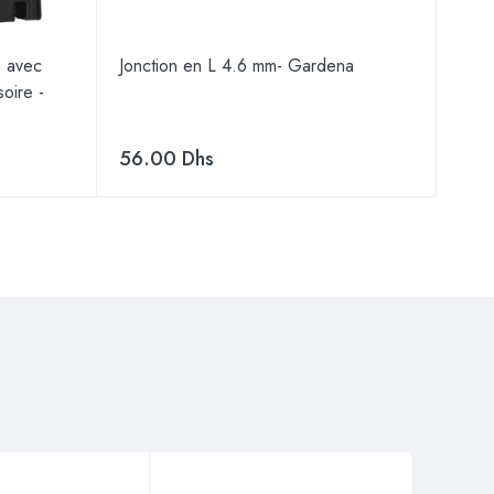
m avec
Jonction en L 4.6 mm- Gardena
Prog
oire -
Gar
56.00
Dhs
69